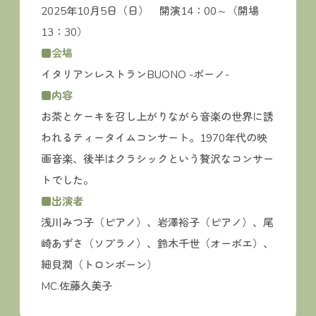
2025年10月5日（日） 開演14：00～（開場
13：30）
■会場
イタリアンレストランBUONO -ボーノ-
■内容
お茶とケーキを召し上がりながら音楽の世界に誘
われるティータイムコンサート。1970年代の映
画音楽、後半はクラシックという贅沢なコンサー
トでした。
■出演者
浅川みつ子（ピアノ）、岩澤裕子（ピアノ）、尾
崎あずさ（ソプラノ）、鈴木千世（オーボエ）、
細貝潤（トロンボーン）
MC.佐藤久美子