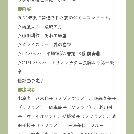
■内容
2021年度に開催された友の会ミニコンサート。
♪滝廉太郎：荒城の月
♪山田耕作：あわて床屋
♪クライスラー：愛の喜び
♪J.S.バッハ：平均律第2巻第13番 前奏曲
♪C.P.E.バッハ：トリオソナタニ長調より第一楽
章
他数曲予定♪
■出演者
出演者：八木和子（メゾソプラノ）、佐藤久美子
（ソプラノ）、岡本静子（ソプラノ）、 粉川純
子（ヴァイオリン）、結城滋子（ソプラノ）、濱
田千枝子（ソプラノ）、 三澤美佳（フルー