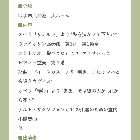
■会場
取手市民会館 大ホール
■内容
オペラ「リナルド」より “私を泣かせて下さい”
ヴァイオリン協奏曲 第3番 第1楽章
オラトリオ「聖パウロ」より “エルサレムよ”
ピアノ三重奏 第１番
組曲「ゴイェスカス」より “嘆き、またはマハと
夜鳴きウグイス”
オペラ「椿姫」より “ああ、そは彼の人か…花か
ら花へ”
アルト・サクソフォンと11の楽器のための室内
小協奏曲
他
■出演者