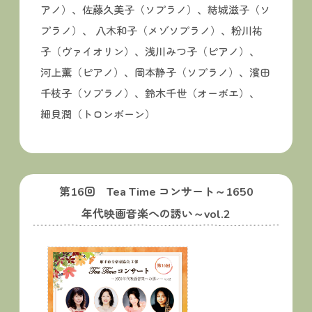
アノ）、佐藤久美子（ソプラノ）、結城滋子（ソ
プラノ）、 八木和子（メゾソプラノ）、粉川祐
子（ヴァイオリン）、浅川みつ子（ピアノ）、
河上薫（ピアノ）、岡本静子（ソプラノ）、濱田
千枝子（ソプラノ）、鈴木千世（オーボエ）、
細貝潤（トロンボーン）
第16回 Tea Time コンサート～1650
年代映画音楽への誘い～vol.2