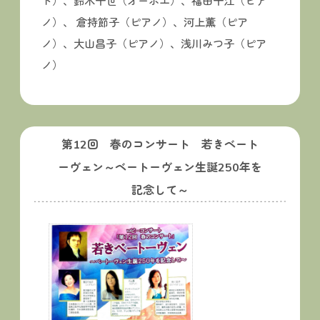
ト）、鈴木千世（オーボエ）、福田千江（ピア
ノ）、 倉持節子（ピアノ）、河上薫（ピア
ノ）、大山昌子（ピアノ）、浅川みつ子（ピア
ノ）
第12回 春のコンサート 若きベート
ーヴェン～ベートーヴェン生誕250年を
記念して～